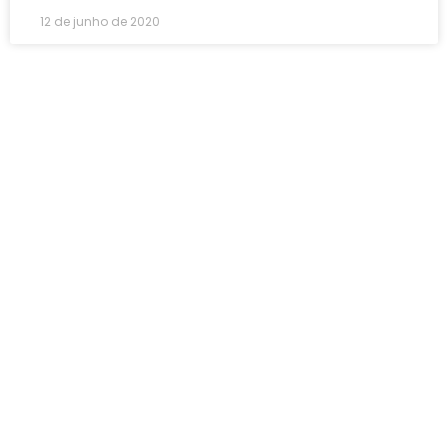
12 de junho de 2020
ESCOLA TÉCNICA ALIANÇA
TELEFONE: (11) 4648-4938 l (11) 4732-3848
FACEBOOK
INSTAGRAM